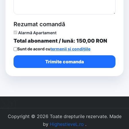
Rezumat comandă
Alarmă Apartament
Total abonament / lună:
150,00
RON
Sunt de acord cu
termenii și condițiile
Trimite comanda
Copyright ©
2026
Toate drepturile rezervate. Made
by
HighestleveL.ro
.