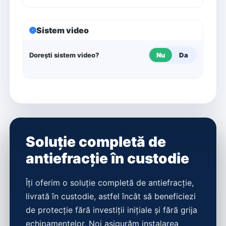
Sistem video
Dorești sistem video?
Nu
Da
Soluție completă de
antiefracție în custodie
Îți oferim o soluție completă de antiefracție,
livrată în custodie, astfel încât să beneficiezi
de protecție fără investiții inițiale și fără grija
echipamentelor. Noi asigurăm instalarea